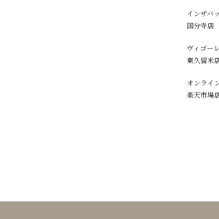
インザバッ
国分寺店
ヴィゴー
東久留米
オンライ
楽天市場店