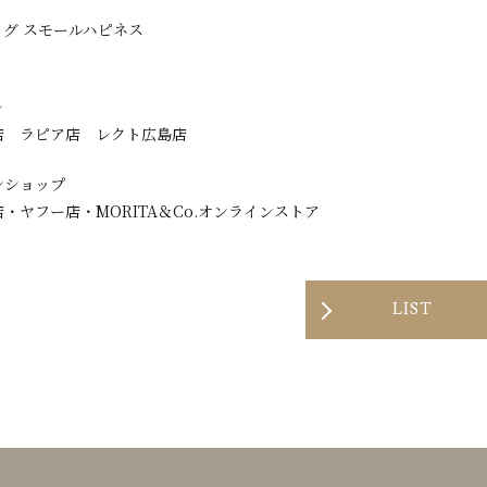
グ スモールハピネス
レ
店 ラピア店 レクト広島店
ンショップ
・ヤフー店・MORITA＆Co.オンラインストア
LIST