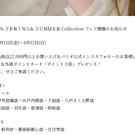
2026 ＳＰＲＩＮＧ& ＳＵＭＭＥＲ Collection フェア開催のお知らせ
13日(金)～4月12日(日)
税込22,000円以上お買い上げ＆パリオ公式インスタフォローのお客様
ィ＆当店ポイントカード「ポイント３倍」プレゼント！
に、ぜひご来店ください。
舗＞
クール
伊丹昆陽店・水戸内原店・下田店・八戸さくら野店
成田店・羽生店・草津店・明和店
S
・新利府・幕張新都心店・廿日市店