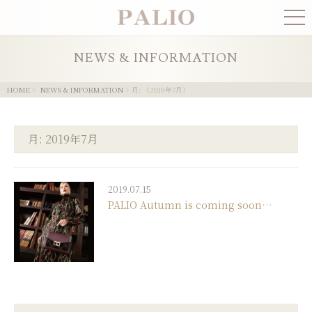
COLLECTION
NEWS & INFORMATION
NEWS
HOME
>
NEWS & INFORMATION
> 月:
2019年7月
CONCEPT
月:
2019年7月
PRESS
2019.07.15
SHOPLIST
PALIO Autumn is coming soon…
ONLINE STORE
CONTACT