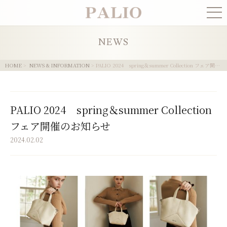
COLLECTION
NEWS
NEWS
HOME
>
NEWS & INFORMATION
> PALIO 2024 spring＆summer Collection フェア開催のお知らせ
CONCEPT
PALIO 2024 spring＆summer Collection
PRESS
フェア開催のお知らせ
2024.02.02
SHOPLIST
ONLINE STORE
CONTACT